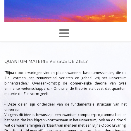
QUANTUM MATERIE VERSUS DE ZIEL?
"Bijna-doodervaringen vinden plaats wanneer kwantumessenties, die de
Ziel vormen, het zenuwstelsel verlaten en geheel vrij het universum
binnentreden." Overeenkomstig de opmerkelijke theorie van twee
eminente wetenschappers. - Onthullende theorie stelt vast dat quantum
materie de Ziel vorm geeft.
- Deze delen zijn onderdeel van de fundamentele structuur van het
universum.
Volgens dit idee is bewustzijn een kwantum computerprogramma binnen
het brein dat kan blijven voortbestaan in het universum, ook na de dood,
wat de waarnemingen verklaart van mensen met een Bijna-Dood Ervaring.
Dr Stuart Hameroff, professor emeritus op het departement