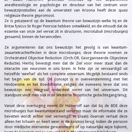
anesthesiologie en psychologie en directeur van het centrum voor
bewustzijnsstudies aan de universiteit van Arizona heeft deze quasi
religieuze theorie gepromoot.
Ze is gebaseerd op de kwantum theorie van bewustzijn welke hij en de
Britse fysicus Sir Roger Penrose hebben ontwikkeld, en die inhoudt dat de
essentie van onze ziel vervat zit in structuren, microtubuli (microbuisjes)
genaamd, binnen de hersencellen.
Ze argumenteren dat ons bewustzijn het gevolg is van kwantum-
zwaartekrachteffecten in deze microbuisjes; deze theorie noemen ze
Orchestrated Objective Reduction (Orch-OR, Georganiseerde Objectieve
Reductie). Hierbij bevestigt men dat de Ziel voor meer staat dan de
interactie van neuronen in ons brein. In feite zijn ze vervaardigd uit
hetzelfde 'weefsel' als het complete universum. Mogelijk bestaand sinds
het begin van de tijd. Dit concept is in overeenstemming met het
Hindoeïsme en het Boeddhisme, religies die eveneens leren dat ons
bewustzijn een integraal onderdeel vormt van het universum. Dit
standpunt vindt men ook in de Westerse filosofische gedachtegang terug.
Vanuit deze overtuiging neemt Dr Hameroff aan dat bij de BDE deze
microbuisjes hun kwantumtoestand verliezen maar de informatie die ze
bevatten wordt echter niet vernietigd. In plaats daarvan verlaat deze
alleen het lichaam en keert weer in de kosmos terug. Indien de persoon
door medische interventie gereanimeerd of op natuurlijke wijze bijkomt,