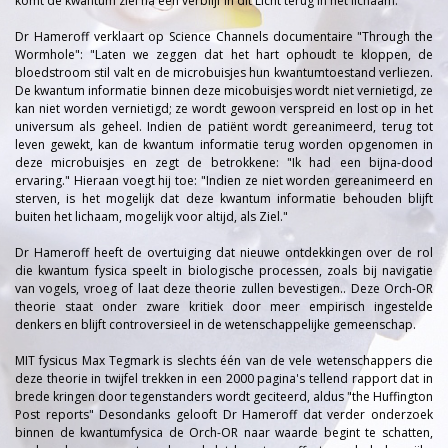
komt de kwantum ziel na een verblijf in dit Licht terug in het lichaam.
Dr Hameroff verklaart op Science Channels documentaire "Through the
Wormhole": "Laten we zeggen dat het hart ophoudt te kloppen, de
bloedstroom stil valt en de microbuisjes hun kwantumtoestand verliezen.
De kwantum informatie binnen deze micobuisjes wordt niet vernietigd, ze
kan niet worden vernietigd; ze wordt gewoon verspreid en lost op in het
universum als geheel. Indien de patiënt wordt gereanimeerd, terug tot
leven gewekt, kan de kwantum informatie terug worden opgenomen in
deze microbuisjes en zegt de betrokkene: "Ik had een bijna-dood
ervaring." Hieraan voegt hij toe: "Indien ze niet worden gereanimeerd en
sterven, is het mogelijk dat deze kwantum informatie behouden blijft
buiten het lichaam, mogelijk voor altijd, als Ziel."
Dr Hameroff heeft de overtuiging dat nieuwe ontdekkingen over de rol
die kwantum fysica speelt in biologische processen, zoals bij navigatie
van vogels, vroeg of laat deze theorie zullen bevestigen.. Deze Orch-OR
theorie staat onder zware kritiek door meer empirisch ingestelde
denkers en blijft controversieel in de wetenschappelijke gemeenschap.
MIT fysicus Max Tegmark is slechts één van de vele wetenschappers die
deze theorie in twijfel trekken in een 2000 pagina's tellend rapport dat in
brede kringen door tegenstanders wordt geciteerd, aldus "the Huffington
Post reports" Desondanks gelooft Dr Hameroff dat verder onderzoek
binnen de kwantumfysica de Orch-OR naar waarde begint te schatten,