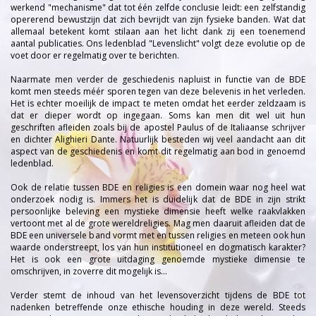
werkend "mechanisme" dat tot één zelfde conclusie leidt: een zelfstandig
opererend bewustzijn dat zich bevrijdt van zijn fysieke banden. Wat dat
allemaal betekent komt stilaan aan het licht dank zij een toenemend
aantal publicaties. Ons ledenblad "Levenslicht" volgt deze evolutie op de
voet door er regelmatig over te berichten.
Naarmate men verder de geschiedenis napluist in functie van de BDE
komt men steeds méér sporen tegen van deze belevenis in het verleden.
Het is echter moeilijk de impact te meten omdat het eerder zeldzaam is
dat er dieper wordt op ingegaan. Soms kan men dit wel uit hun
geschriften afleiden zoals bij de apostel Paulus of de Italiaanse schrijver
en dichter Alighieri Dante. Natuurlijk besteden wij veel aandacht aan dit
aspect van de geschiedenis en komt dit regelmatig aan bod in genoemd
ledenblad.
Ook de relatie tussen BDE en religies is een domein waar nog heel wat
onderzoek nodig is. Immers het is duidelijk dat de BDE in zijn strikt
persoonlijke beleving een mystieke dimensie heeft welke raakvlakken
vertoont met al de grote wereldreligies. Mag men daaruit afleiden dat de
BDE een universele band vormt met en tussen religies en meteen ook hun
waarde onderstreept, los van hun institutioneel en dogmatisch karakter?
Het is ook een grote uitdaging genoemde mystieke dimensie te
omschrijven, in zoverre dit mogelijk is...
Verder stemt de inhoud van het levensoverzicht tijdens de BDE tot
nadenken betreffende onze ethische houding in deze wereld. Steeds