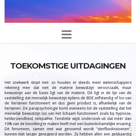
TOEKOMSTIGE UITDAGINGEN
Het zoekwerk stopt niet: zo houden er steeds meer wetenschappers
rekening mee dat niet de materie bewustzijn veroorzaakt, maar
bewustzijn aan de basis ligt van de materie. Dit ligt in de lijn van de
vaststelling dat menselijk bewustzijn tijdens de BDE zelfstandig of los van
de hersenen functioneert en dus geen product is, afhankelijk van de
hersenen. De parapsychologie komt eveneens tot de vaststelling dat het
menselijk bewustzijn los van het lichaam functioneert zoals bij hypnose,
helderziendheid, telepathie. Tenslotte wijst onderzoek uit dat méér dan
10% van de bevolking te maken heeft met een buitenlichamelijke ervaring.
Dit fenomeen, samen met wat genoemd wordt "sterfbedvisioenen",
kunnen niet langer genegeerd worden. Zij hebben allen een gelijkaardig