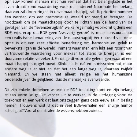
opnieuw komen mensen met hun verhaal dat het belangrijkste in het
leven draait rond waardering voor de anderen! Naarmate het belang
daarvan zal doordringen in onze maatschappij, zal dit prioriteit nummer
één worden om een harmonieuze wereld tot stand te brengen. De
noodzaak om de maatschappij door te lichten aan de hand van de
gevolgen van de "levensterugblik" welke regelmatig voorkomt tijdens een
BDE, wijst erop dat BDE geen "zweverig gedoe" is, maar aanstuurt naar
een realistische benadering van de maatschappij. Vertrekkend van deze
optie is dit een zeer efficiëe benadering om harmonie en geluk te
bewerkstelligen in de wereld. Immers waar men erin lukt een "spirit"van
vertrouwende waardering voor mekaar tot stand te brengen is een
duurzame relatie verzekerd. En dit geldt voor alle geledingen waaruit een
maatschappij is opgebouwd. Klinkt allicht naï en is misschien naï, maar
andere weg is er niet en dat het een lange weg is, daaraan twijfelt
niemand. En we staan niet alleen: religie en het humanisme
onderschrijven de gelijkheid, dus de menselijke evenwaarde.
Dit zijn enkele domeinen waarin de BDE tot uiting komt en zijn belang
stilaan vorm krijgt. Dit verder uit te werken is de uitdaging voor de
toekomst en een werk dat laat ons zeggen gans deze eeuw zal in beslag
nemen! Trouwens wist U dat in veel BDE-verhalen een snuifje humor
schuilgaat? Vooral die stralende wezens hebben zoiets...