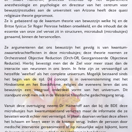
anesthesiologie en psychologie en directeur van het centrum voor
bewustzijnsstudies aan de universiteit van Arizona heeft deze quasi
religieuze theorie gepromoot.
Ze is gebaseerd op de kwantum theorie van bewustzijn welke hij en de
Britse fysicus Sir Roger Penrose hebben ontwikkeld, en die inhoudt dat de
essentie van onze ziel vervat zit in structuren, microtubuli (microbuisjes)
genaamd, binnen de hersencellen.
Ze argumenteren dat ons bewustzijn het gevolg is van kwantum-
zwaartekrachteffecten in deze microbuisjes; deze theorie noemen ze
Orchestrated Objective Reduction (Orch-OR, Georganiseerde Objectieve
Reductie). Hierbij bevestigt men dat de Ziel voor meer staat dan de
interactie van neuronen in ons brein. In feite zijn ze vervaardigd uit
hetzelfde 'weefsel' als het complete universum. Mogelijk bestaand sinds
het begin van de tijd. Dit concept is in overeenstemming met het
Hindoeïsme en het Boeddhisme, religies die eveneens leren dat ons
bewustzijn een integraal onderdeel vormt van het universum. Dit
standpunt vindt men ook in de Westerse filosofische gedachtegang terug.
Vanuit deze overtuiging neemt Dr Hameroff aan dat bij de BDE deze
microbuisjes hun kwantumtoestand verliezen maar de informatie die ze
bevatten wordt echter niet vernietigd. In plaats daarvan verlaat deze alleen
het lichaam en keert weer in de kosmos terug. Indien de persoon door
medische interventie gereanimeerd of op natuurlijke wijze bijkomt, komt