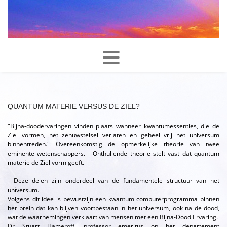
QUANTUM MATERIE VERSUS DE ZIEL?
"Bijna-doodervaringen vinden plaats wanneer kwantumessenties, die de
Ziel vormen, het zenuwstelsel verlaten en geheel vrij het universum
binnentreden." Overeenkomstig de opmerkelijke theorie van twee
eminente wetenschappers. - Onthullende theorie stelt vast dat quantum
materie de Ziel vorm geeft.
- Deze delen zijn onderdeel van de fundamentele structuur van het
universum.
Volgens dit idee is bewustzijn een kwantum computerprogramma binnen
het brein dat kan blijven voortbestaan in het universum, ook na de dood,
wat de waarnemingen verklaart van mensen met een Bijna-Dood Ervaring.
Dr Stuart Hameroff, professor emeritus op het departement