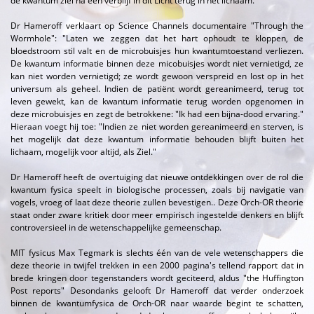
de kwantum ziel na een verblijf in dit Licht terug in het lichaam.
Dr Hameroff verklaart op Science Channels documentaire "Through the
Wormhole": "Laten we zeggen dat het hart ophoudt te kloppen, de
bloedstroom stil valt en de microbuisjes hun kwantumtoestand verliezen.
De kwantum informatie binnen deze micobuisjes wordt niet vernietigd, ze
kan niet worden vernietigd; ze wordt gewoon verspreid en lost op in het
universum als geheel. Indien de patiënt wordt gereanimeerd, terug tot
leven gewekt, kan de kwantum informatie terug worden opgenomen in
deze microbuisjes en zegt de betrokkene: "Ik had een bijna-dood ervaring."
Hieraan voegt hij toe: "Indien ze niet worden gereanimeerd en sterven, is
het mogelijk dat deze kwantum informatie behouden blijft buiten het
lichaam, mogelijk voor altijd, als Ziel."
Dr Hameroff heeft de overtuiging dat nieuwe ontdekkingen over de rol die
kwantum fysica speelt in biologische processen, zoals bij navigatie van
vogels, vroeg of laat deze theorie zullen bevestigen.. Deze Orch-OR theorie
staat onder zware kritiek door meer empirisch ingestelde denkers en blijft
controversieel in de wetenschappelijke gemeenschap.
MIT fysicus Max Tegmark is slechts één van de vele wetenschappers die
deze theorie in twijfel trekken in een 2000 pagina's tellend rapport dat in
brede kringen door tegenstanders wordt geciteerd, aldus "the Huffington
Post reports" Desondanks gelooft Dr Hameroff dat verder onderzoek
binnen de kwantumfysica de Orch-OR naar waarde begint te schatten,