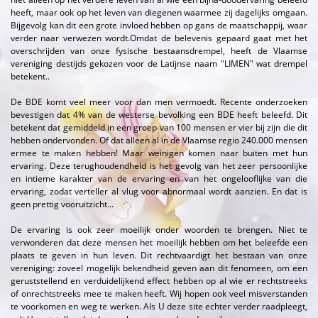
heeft, maar ook op het leven van diegenen waarmee zij dagelijks omgaan.
Bijgevolg kan dit een grote invloed hebben op gans de maatschappij, waar
verder naar verwezen wordt.Omdat de belevenis gepaard gaat met het
overschrijden van onze fysische bestaansdrempel, heeft de Vlaamse
vereniging destijds gekozen voor de Latijnse naam "LIMEN" wat drempel
betekent..
De BDE komt veel meer voor dan men vermoedt. Recente onderzoeken
bevestigen dat 4% van de westerse bevolking een BDE heeft beleefd. Dit
betekent dat gemiddeld in een groep van 100 mensen er vier bij zijn die dit
hebben ondervonden. Of dat alleen al in de Vlaamse regio 240.000 mensen
ermee te maken hebben! Maar weinigen komen naar buiten met hun
ervaring. Deze terughoudendheid is het gevolg van het zeer persoonlijke
en intieme karakter van de ervaring en van het ongelooflijke van die
ervaring, zodat verteller al vlug voor abnormaal wordt aanzien. En dat is
geen prettig vooruitzicht...
De ervaring is ook zeer moeilijk onder woorden te brengen. Niet te
verwonderen dat deze mensen het moeilijk hebben om het beleefde een
plaats te geven in hun leven. Dit rechtvaardigt het bestaan van onze
vereniging: zoveel mogelijk bekendheid geven aan dit fenomeen, om een
geruststellend en verduidelijkend effect hebben op al wie er rechtstreeks
of onrechtstreeks mee te maken heeft. Wij hopen ook veel misverstanden
te voorkomen en weg te werken. Als U deze site echter verder raadpleegt,