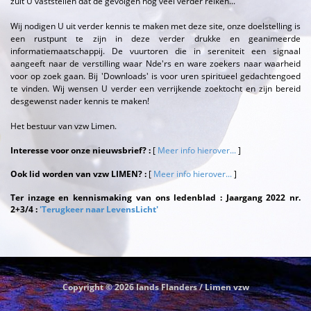
zult U vaststellen dat de gevolgen nog veel verder reiken...
Wij nodigen U uit verder kennis te maken met deze site, onze doelstelling is
een rustpunt te zijn in deze verder drukke en geanimeerde
informatiemaatschappij. De vuurtoren die in sereniteit een signaal
aangeeft naar de verstilling waar Nde'rs en ware zoekers naar waarheid
voor op zoek gaan. Bij 'Downloads' is voor uren spiritueel gedachtengoed
te vinden. Wij wensen U verder een verrijkende zoektocht en zijn bereid
desgewenst nader kennis te maken!
Het bestuur van vzw Limen.
Interesse voor onze nieuwsbrief? :
[
Meer info hierover...
]
Ook lid worden van vzw LIMEN? :
[
Meer info hierover...
]
Ter inzage en kennismaking van ons ledenblad : Jaargang 2022 nr.
2+3/4 :
'Terugkeer naar LevensLicht'
Copyright © 2026 Iands Flanders / Limen vzw