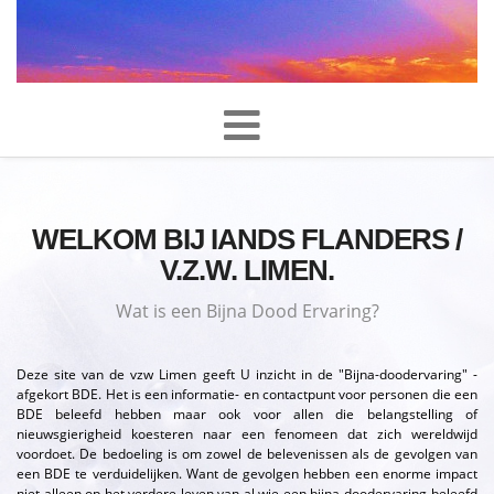
WELKOM BIJ IANDS FLANDERS /
V.Z.W. LIMEN.
Wat is een Bijna Dood Ervaring?
Deze site van de vzw Limen geeft U inzicht in de "Bijna-doodervaring" -
afgekort BDE. Het is een informatie- en contactpunt voor personen die een
BDE beleefd hebben maar ook voor allen die belangstelling of
nieuwsgierigheid koesteren naar een fenomeen dat zich wereldwijd
voordoet. De bedoeling is om zowel de belevenissen als de gevolgen van
een BDE te verduidelijken. Want de gevolgen hebben een enorme impact
niet alleen op het verdere leven van al wie een bijna-doodervaring beleefd