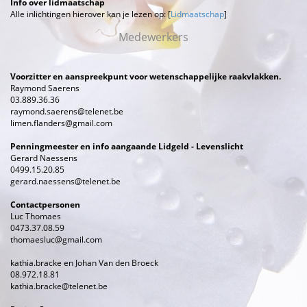
Info over lidmaatschap
Alle inlichtingen hierover kan je lezen op: [
Lidmaatschap
]
Medewerkers
Voorzitter en aanspreekpunt voor wetenschappelijke raakvlakken.
Raymond Saerens
03.889.36.36
raymond.saerens@telenet.be
limen.flanders@gmail.com
Penningmeester en info aangaande Lidgeld - Levenslicht
Gerard Naessens
0499.15.20.85
gerard.naessens@telenet.be
Contactpersonen
Luc Thomaes
0473.37.08.59
thomaesluc@gmail.com
kathia.bracke en Johan Van den Broeck
08.972.18.81
kathia.bracke@telenet.be