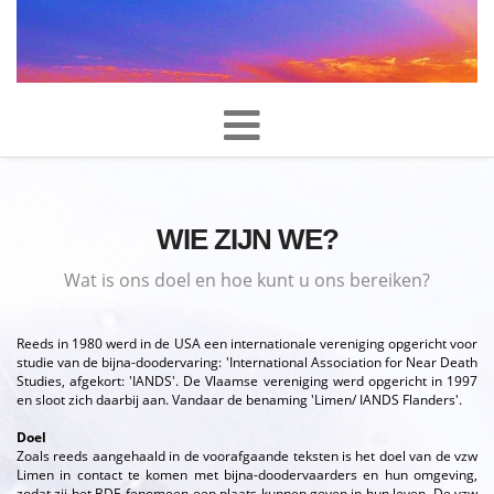
WIE ZIJN WE?
Wat is ons doel en hoe kunt u ons bereiken?
Reeds in 1980 werd in de USA een internationale vereniging opgericht voor
studie van de bijna-doodervaring: 'International Association for Near Death
Studies, afgekort: 'IANDS'. De Vlaamse vereniging werd opgericht in 1997
en sloot zich daarbij aan. Vandaar de benaming 'Limen/ IANDS Flanders'.
Doel
Zoals reeds aangehaald in de voorafgaande teksten is het doel van de vzw
Limen in contact te komen met bijna-doodervaarders en hun omgeving,
zodat zij het BDE-fenomeen een plaats kunnen geven in hun leven. De vzw