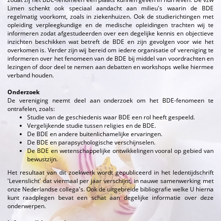
Limen schenkt ook speciaal aandacht aan milieu's waarin de BDE
regelmatig voorkomt, zoals in ziekenhuizen. Ook de studierichtingen met
opleiding verpleegkundige en de medische opleidingen trachten wij te
informeren zodat afgestudeerden over een degelijke kennis en objectieve
inzichten beschikken wat betreft de BDE en zijn gevolgen voor wie het
overkomen is. Verder zijn wij bereid om iedere organisatie of vereniging te
informeren over het fenomeen van de BDE bij middel van voordrachten en
lezingen of door deel te nemen aan debatten en workshops welke hiermee
verband houden.
Onderzoek
De vereniging neemt deel aan onderzoek om het BDE-fenomeen te
ontrafelen, zoals:
Studie van de geschiedenis waar BDE een rol heeft gespeeld.
Vergelijkende studie tussen religies en de BDE.
De BDE en andere buitenlichamelijke ervaringen.
De BDE en parapsychologische verschijnselen.
De BDE en wetenschappelijke ontwikkelingen vooral op gebied van
bewustzijn.
Het resultaat van dit zoekwerk wordt gepubliceerd in het ledentijdschrift
'Levenslicht' dat viermaal per jaar verschijnt, in nauwe samenwerking met
onze Nederlandse collega's. Ook de uitgebreide bibliografie welke U hierna
kunt raadplegen bevat een schat aan degelijke informatie over deze
onderwerpen.